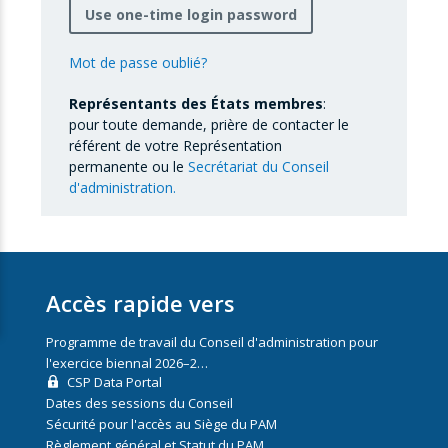
Use one-time login password
Mot de passe oublié?
Représentants des États membres
:
pour toute demande, prière de contacter le
référent de votre Représentation
permanente ou le
Secrétariat du Conseil
d'administration.
Accès rapide vers
Programme de travail du Conseil d'administration pour
l'exercice biennal 2026–2…
CSP Data Portal
Dates des sessions du Conseil
Sécurité pour l'accès au Siège du PAM
Règlement général et Statut du PAM