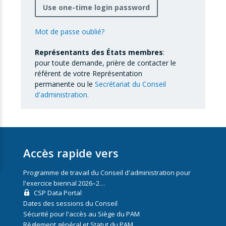
Use one-time login password
Mot de passe oublié?
Représentants des États membres
:
pour toute demande, prière de contacter le
référent de votre Représentation
permanente ou le
Secrétariat du Conseil
d'administration.
Accès rapide vers
Programme de travail du Conseil d'administration pour
l'exercice biennal 2026–2…
CSP Data Portal
Dates des sessions du Conseil
Sécurité pour l'accès au Siège du PAM
Règlement général et Statut du PAM