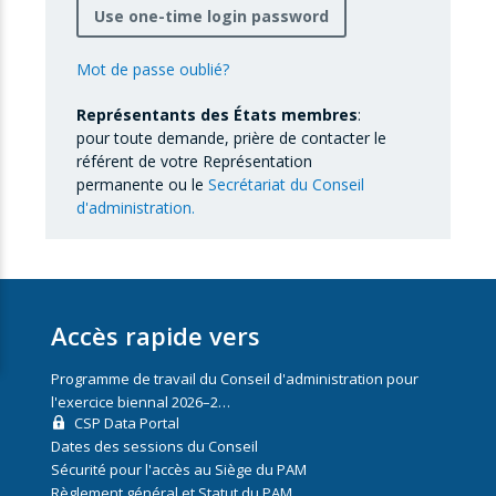
Use one-time login password
Mot de passe oublié?
Représentants des États membres
:
pour toute demande, prière de contacter le
référent de votre Représentation
permanente ou le
Secrétariat du Conseil
d'administration.
Accès rapide vers
Programme de travail du Conseil d'administration pour
l'exercice biennal 2026–2…
CSP Data Portal
Dates des sessions du Conseil
Sécurité pour l'accès au Siège du PAM
Règlement général et Statut du PAM