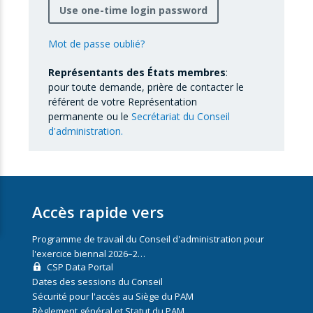
Use one-time login password
Mot de passe oublié?
Représentants des États membres
:
pour toute demande, prière de contacter le
référent de votre Représentation
permanente ou le
Secrétariat du Conseil
d'administration.
Accès rapide vers
Programme de travail du Conseil d'administration pour
l'exercice biennal 2026–2…
CSP Data Portal
Dates des sessions du Conseil
Sécurité pour l'accès au Siège du PAM
Règlement général et Statut du PAM