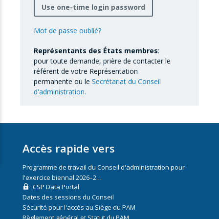
Use one-time login password
Mot de passe oublié?
Représentants des États membres
:
pour toute demande, prière de contacter le
référent de votre Représentation
permanente ou le
Secrétariat du Conseil
d'administration.
Accès rapide vers
Programme de travail du Conseil d'administration pour
l'exercice biennal 2026–2…
CSP Data Portal
Dates des sessions du Conseil
Sécurité pour l'accès au Siège du PAM
Règlement général et Statut du PAM