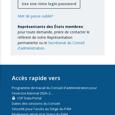
Use one-time login password
Mot de passe oublié?
Représentants des États membres
:
pour toute demande, prière de contacter le
référent de votre Représentation
permanente ou le
Secrétariat du Conseil
d'administration.
Accès rapide vers
Programme de travail du Conseil d'administration pour
l'exercice biennal 2026–2…
CSP Data Portal
Dates des sessions du Conseil
Sécurité pour l'accès au Siège du PAM
Règlement général et Statut du PAM