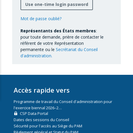
Use one-time login password
Mot de passe oublié?
Représentants des États membres
:
pour toute demande, prière de contacter le
référent de votre Représentation
permanente ou le
Secrétariat du Conseil
d'administration.
Accès rapide vers
Programme de travail du Conseil d'administration pour
l'exercice biennal 2026–2…
CSP Data Portal
Dates des sessions du Conseil
Sécurité pour l'accès au Siège du PAM
Règlement général et Statut du PAM