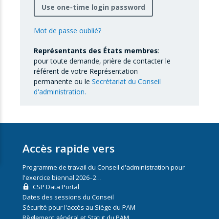
Use one-time login password
Mot de passe oublié?
Représentants des États membres
:
pour toute demande, prière de contacter le
référent de votre Représentation
permanente ou le
Secrétariat du Conseil
d'administration.
Accès rapide vers
Programme de travail du Conseil d'administration pour
l'exercice biennal 2026–2…
CSP Data Portal
Dates des sessions du Conseil
Sécurité pour l'accès au Siège du PAM
Règlement général et Statut du PAM