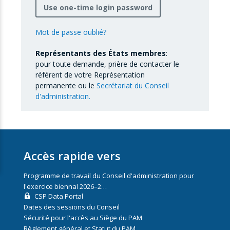
Use one-time login password
Mot de passe oublié?
Représentants des États membres
:
pour toute demande, prière de contacter le
référent de votre Représentation
permanente ou le
Secrétariat du Conseil
d'administration.
Accès rapide vers
Programme de travail du Conseil d'administration pour
l'exercice biennal 2026–2…
CSP Data Portal
Dates des sessions du Conseil
Sécurité pour l'accès au Siège du PAM
Règlement général et Statut du PAM