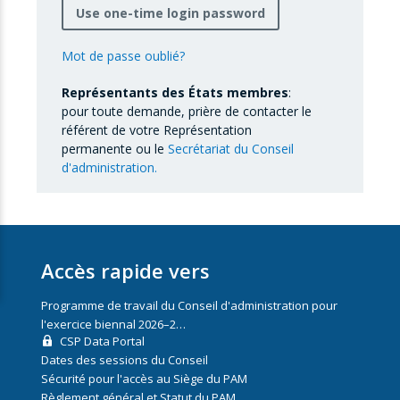
Use one-time login password
Mot de passe oublié?
Représentants des États membres
:
pour toute demande, prière de contacter le
référent de votre Représentation
permanente ou le
Secrétariat du Conseil
d'administration.
Accès rapide vers
Programme de travail du Conseil d'administration pour
l'exercice biennal 2026–2…
CSP Data Portal
Dates des sessions du Conseil
Sécurité pour l'accès au Siège du PAM
Règlement général et Statut du PAM