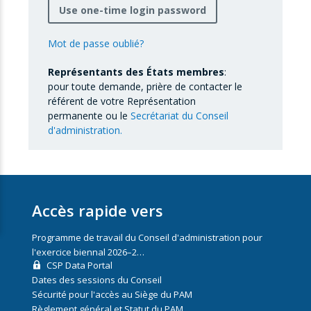
Use one-time login password
Mot de passe oublié?
Représentants des États membres
:
pour toute demande, prière de contacter le
référent de votre Représentation
permanente ou le
Secrétariat du Conseil
d'administration.
Accès rapide vers
Programme de travail du Conseil d'administration pour
l'exercice biennal 2026–2…
CSP Data Portal
Dates des sessions du Conseil
Sécurité pour l'accès au Siège du PAM
Règlement général et Statut du PAM