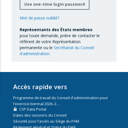
Use one-time login password
Mot de passe oublié?
Représentants des États membres
:
pour toute demande, prière de contacter le
référent de votre Représentation
permanente ou le
Secrétariat du Conseil
d'administration.
Accès rapide vers
Programme de travail du Conseil d'administration pour
l'exercice biennal 2026–2…
CSP Data Portal
Dates des sessions du Conseil
Sécurité pour l'accès au Siège du PAM
Règlement général et Statut du PAM