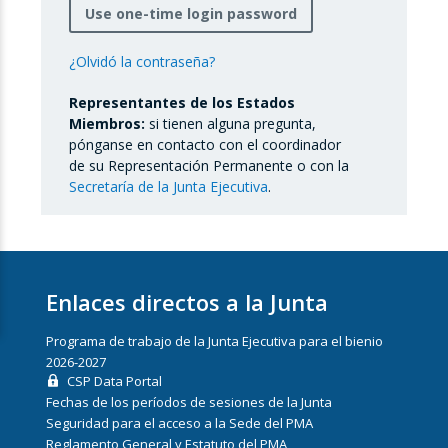
Use one-time login password
¿Olvidó la contraseña?
Representantes de los Estados
Miembros:
si tienen alguna pregunta,
pónganse en contacto con el coordinador
de su Representación Permanente o con la
Secretaría de la Junta Ejecutiva
.
Enlaces directos a la Junta
Programa de trabajo de la Junta Ejecutiva para el bienio
2026-2027
CSP Data Portal
Fechas de los períodos de sesiones de la Junta
Seguridad para el acceso a la Sede del PMA
Reglamento General y Estatuto del PMA