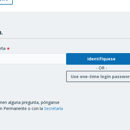
.
eña
- OR -
Use one-time login passwo
ienen alguna pregunta, pónganse
ón Permanente o con la
Secretaría