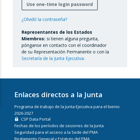
Use one-time login password
¿Olvidó la contraseña?
Representantes de los Estados
Miembros:
si tienen alguna pregunta,
pónganse en contacto con el coordinador
de su Representación Permanente o con la
Secretaría de la Junta Ejecutiva
.
Enlaces directos a la Junta
Programa de trabajo de la Junta Ejecutiva para el bienio
2026-2027
CSP Data Portal
Fechas de los períodos de sesiones de la Junta
Seguridad para el acceso a la Sede del PMA
Reglamento General y Estatuto del PMA