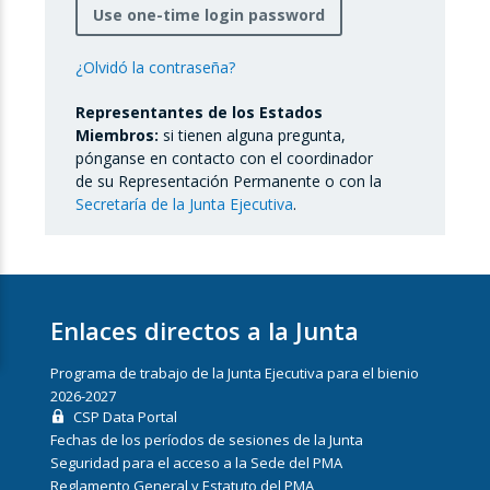
Use one-time login password
¿Olvidó la contraseña?
Representantes de los Estados
Miembros:
si tienen alguna pregunta,
pónganse en contacto con el coordinador
de su Representación Permanente o con la
Secretaría de la Junta Ejecutiva
.
Enlaces directos a la Junta
Programa de trabajo de la Junta Ejecutiva para el bienio
2026-2027
CSP Data Portal
Fechas de los períodos de sesiones de la Junta
Seguridad para el acceso a la Sede del PMA
Reglamento General y Estatuto del PMA