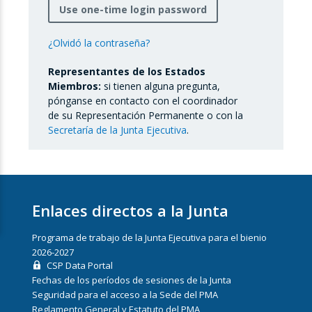
Use one-time login password
¿Olvidó la contraseña?
Representantes de los Estados
Miembros:
si tienen alguna pregunta,
pónganse en contacto con el coordinador
de su Representación Permanente o con la
Secretaría de la Junta Ejecutiva
.
Enlaces directos a la Junta
Programa de trabajo de la Junta Ejecutiva para el bienio
2026-2027
CSP Data Portal
Fechas de los períodos de sesiones de la Junta
Seguridad para el acceso a la Sede del PMA
Reglamento General y Estatuto del PMA