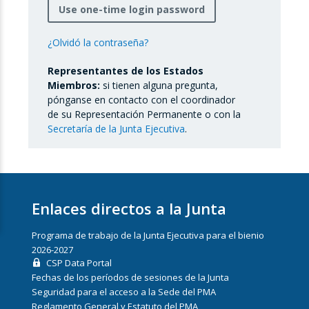
Use one-time login password
¿Olvidó la contraseña?
Representantes de los Estados
Miembros:
si tienen alguna pregunta,
pónganse en contacto con el coordinador
de su Representación Permanente o con la
Secretaría de la Junta Ejecutiva
.
Enlaces directos a la Junta
Programa de trabajo de la Junta Ejecutiva para el bienio
2026-2027
CSP Data Portal
Fechas de los períodos de sesiones de la Junta
Seguridad para el acceso a la Sede del PMA
Reglamento General y Estatuto del PMA