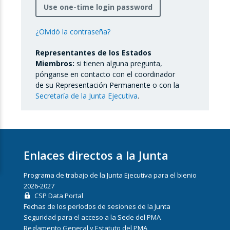
Use one-time login password
¿Olvidó la contraseña?
Representantes de los Estados
Miembros:
si tienen alguna pregunta,
pónganse en contacto con el coordinador
de su Representación Permanente o con la
Secretaría de la Junta Ejecutiva
.
Enlaces directos a la Junta
Programa de trabajo de la Junta Ejecutiva para el bienio
2026-2027
CSP Data Portal
Fechas de los períodos de sesiones de la Junta
Seguridad para el acceso a la Sede del PMA
Reglamento General y Estatuto del PMA