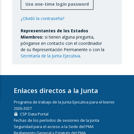
Use one-time login password
¿Olvidó la contraseña?
Representantes de los Estados
Miembros:
si tienen alguna pregunta,
pónganse en contacto con el coordinador
de su Representación Permanente o con la
Secretaría de la Junta Ejecutiva
.
Enlaces directos a la Junta
Programa de trabajo de la Junta Ejecutiva para el bienio
2026-2027
CSP Data Portal
Fechas de los períodos de sesiones de la Junta
Seguridad para el acceso a la Sede del PMA
Reglamento General y Estatuto del PMA