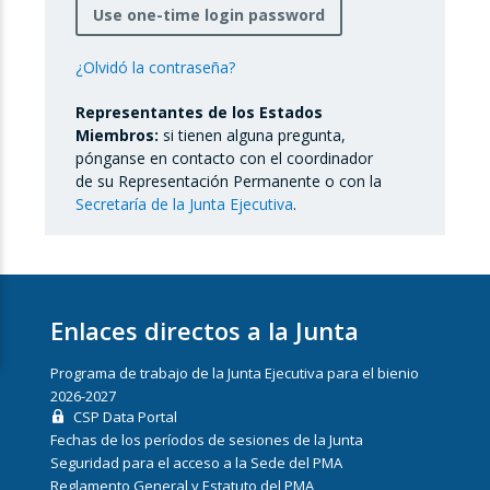
Use one-time login password
¿Olvidó la contraseña?
Representantes de los Estados
Miembros:
si tienen alguna pregunta,
pónganse en contacto con el coordinador
de su Representación Permanente o con la
Secretaría de la Junta Ejecutiva
.
Enlaces directos a la Junta
Programa de trabajo de la Junta Ejecutiva para el bienio
2026-2027
CSP Data Portal
Fechas de los períodos de sesiones de la Junta
Seguridad para el acceso a la Sede del PMA
Reglamento General y Estatuto del PMA