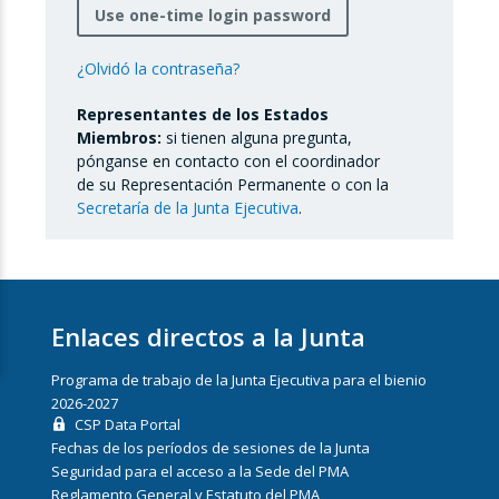
Use one-time login password
¿Olvidó la contraseña?
Representantes de los Estados
Miembros:
si tienen alguna pregunta,
pónganse en contacto con el coordinador
de su Representación Permanente o con la
Secretaría de la Junta Ejecutiva
.
Enlaces directos a la Junta
Programa de trabajo de la Junta Ejecutiva para el bienio
2026-2027
CSP Data Portal
Fechas de los períodos de sesiones de la Junta
Seguridad para el acceso a la Sede del PMA
Reglamento General y Estatuto del PMA