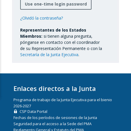
Use one-time login password
¿Olvidó la contraseña?
Representantes de los Estados
Miembros:
si tienen alguna pregunta,
pónganse en contacto con el coordinador
de su Representación Permanente o con la
Secretaría de la Junta Ejecutiva
.
Enlaces directos a la Junta
Programa de trabajo de la Junta Ejecutiva para el bienio
2026-2027
CSP Data Portal
Fechas de los períodos de sesiones de la Junta
Seguridad para el acceso a la Sede del PMA
Reglamento General y Estatuto del PMA