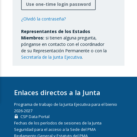
Use one-time login password
¿Olvidó la contraseña?
Representantes de los Estados
Miembros:
si tienen alguna pregunta,
pónganse en contacto con el coordinador
de su Representación Permanente o con la
Secretaría de la Junta Ejecutiva
.
Enlaces directos a la Junta
Programa de trabajo de la Junta Ejecutiva para el bienio
2026-2027
CSP Data Portal
Fechas de los períodos de sesiones de la Junta
Seguridad para el acceso a la Sede del PMA
Reglamento General y Estatuto del PMA