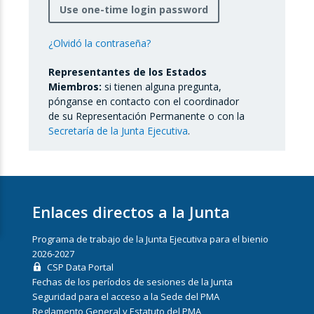
Use one-time login password
¿Olvidó la contraseña?
Representantes de los Estados
Miembros:
si tienen alguna pregunta,
pónganse en contacto con el coordinador
de su Representación Permanente o con la
Secretaría de la Junta Ejecutiva
.
Enlaces directos a la Junta
Programa de trabajo de la Junta Ejecutiva para el bienio
2026-2027
CSP Data Portal
Fechas de los períodos de sesiones de la Junta
Seguridad para el acceso a la Sede del PMA
Reglamento General y Estatuto del PMA