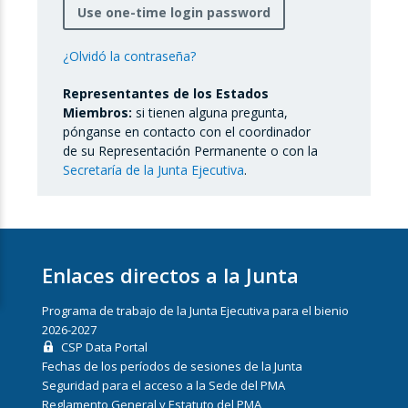
Use one-time login password
¿Olvidó la contraseña?
Representantes de los Estados
Miembros:
si tienen alguna pregunta,
pónganse en contacto con el coordinador
de su Representación Permanente o con la
Secretaría de la Junta Ejecutiva
.
Enlaces directos a la Junta
Programa de trabajo de la Junta Ejecutiva para el bienio
2026-2027
CSP Data Portal
Fechas de los períodos de sesiones de la Junta
Seguridad para el acceso a la Sede del PMA
Reglamento General y Estatuto del PMA