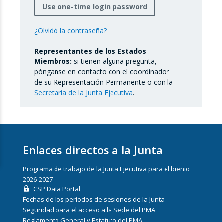
Use one-time login password
¿Olvidó la contraseña?
Representantes de los Estados
Miembros:
si tienen alguna pregunta,
pónganse en contacto con el coordinador
de su Representación Permanente o con la
Secretaría de la Junta Ejecutiva
.
Enlaces directos a la Junta
Programa de trabajo de la Junta Ejecutiva para el bienio
2026-2027
CSP Data Portal
Fechas de los períodos de sesiones de la Junta
Seguridad para el acceso a la Sede del PMA
Reglamento General y Estatuto del PMA