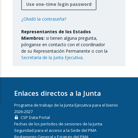
Use one-time login password
¿Olvidó la contraseña?
Representantes de los Estados
Miembros:
si tienen alguna pregunta,
pónganse en contacto con el coordinador
de su Representación Permanente o con la
Secretaría de la Junta Ejecutiva
.
Enlaces directos a la Junta
Programa de trabajo de la Junta Ejecutiva para el bienio
2026-2027
CSP Data Portal
Fechas de los períodos de sesiones de la Junta
Seguridad para el acceso a la Sede del PMA
Reglamento General y Estatuto del PMA