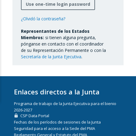
Use one-time login password
¿Olvidó la contraseña?
Representantes de los Estados
Miembros:
si tienen alguna pregunta,
pónganse en contacto con el coordinador
de su Representación Permanente o con la
Secretaría de la Junta Ejecutiva
.
Enlaces directos a la Junta
Programa de trabajo de la Junta Ejecutiva para el bienio
2026-2027
CSP Data Portal
Fechas de los períodos de sesiones de la Junta
Seguridad para el acceso a la Sede del PMA
Reglamento General y Estatuto del PMA