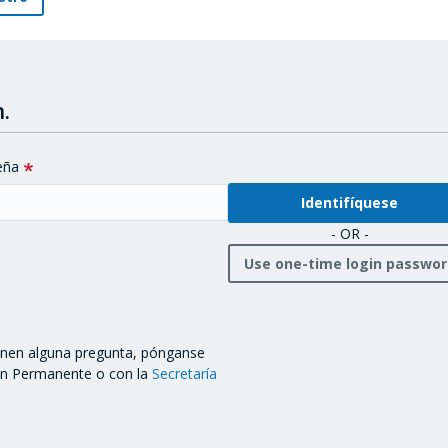
.
eña
- OR -
Use one-time login passwo
ienen alguna pregunta, pónganse
ón Permanente o con la
Secretaría