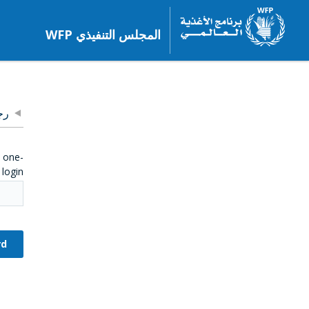
المجلس التنفيذي WFP
رج
e one-
login.