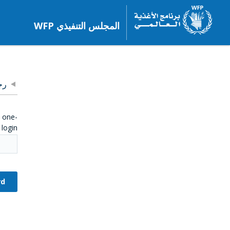
المجلس التنفيذي WFP
رج
e one-
login.