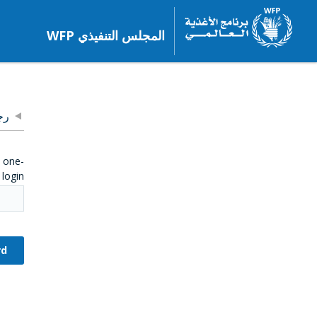
المجلس التنفيذي WFP
رج
e one-
login.