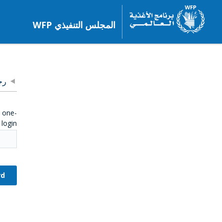
المجلس التنفيذي WFP
رج
e one-
login.