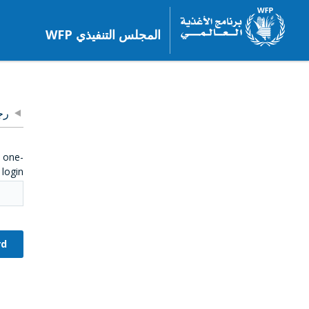
المجلس التنفيذي WFP
رج
e one-
login.