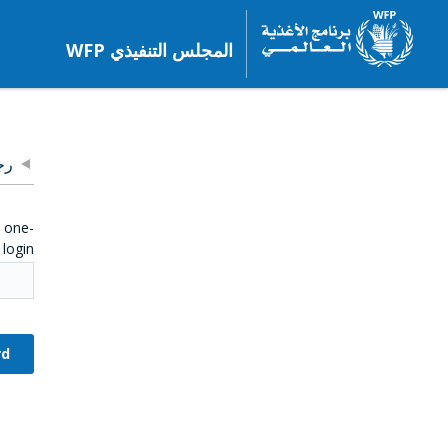
المجلس التنفيذي WFP
رج
e one-
login.