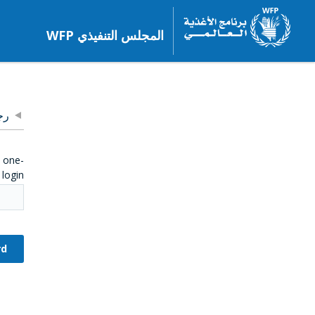
المجلس التنفيذي WFP
رج
e one-
login.