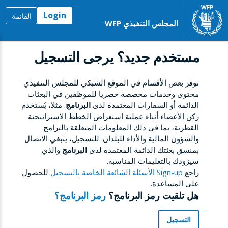
Login
القائمة
المجلس التنفيذي WFP
مستخدم جديد؟ يرجى التسجيل
توفر بعض الأقسام في الموقع الشبكي للمجلس التنفيذي
محتوى وخدمات مخصصة حصريا للموظفين في البعثات
الدائمة أو السفارات المعتمدة لدى
البرنامج
. مثلا، يُستخدم
ركن الأعضاء أثناء عملية استعراض الخطط الاستراتيجية
القطرية، بما في ذلك المعلومات المتعلقة بالبرامج
والشؤون المالية والأداء للبلدان. للتسجيل، ينبغي الاتصال
بمنسق بعثتك الدائمة المعتمدة لدى
البرنامج
والذي
سيزودك بالتعليمات المناسبة.
راجع
Sign-up الأسئلة الشائعة الخاصة بالتسجيل
للحصول
على المساعدة.
هل تلقيت رمز البرنامج؟
رمز البرنامج؟
التسجيل