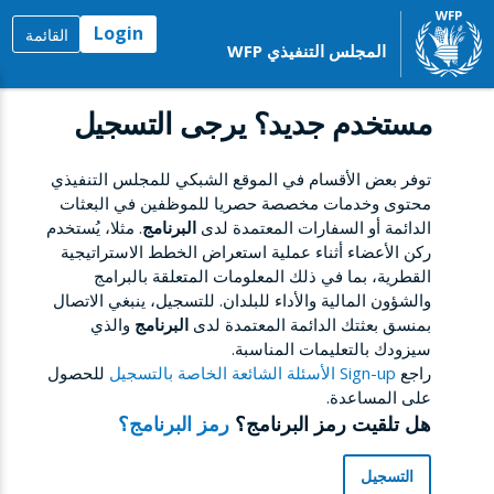
Login
القائمة
المجلس التنفيذي WFP
مستخدم جديد؟ يرجى التسجيل
توفر بعض الأقسام في الموقع الشبكي للمجلس التنفيذي
محتوى وخدمات مخصصة حصريا للموظفين في البعثات
الدائمة أو السفارات المعتمدة لدى
البرنامج
. مثلا، يُستخدم
ركن الأعضاء أثناء عملية استعراض الخطط الاستراتيجية
القطرية، بما في ذلك المعلومات المتعلقة بالبرامج
والشؤون المالية والأداء للبلدان. للتسجيل، ينبغي الاتصال
بمنسق بعثتك الدائمة المعتمدة لدى
البرنامج
والذي
سيزودك بالتعليمات المناسبة.
راجع
Sign-up الأسئلة الشائعة الخاصة بالتسجيل
للحصول
على المساعدة.
هل تلقيت رمز البرنامج؟
رمز البرنامج؟
التسجيل