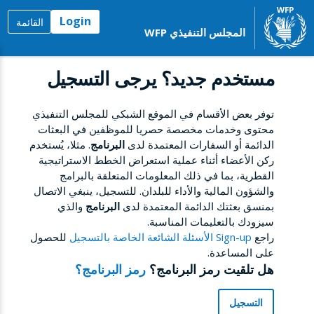
Login
القائمة
المجلس التنفيذي WFP
مستخدم جديد؟ يرجى التسجيل
توفر بعض الأقسام في الموقع الشبكي للمجلس التنفيذي
محتوى وخدمات مخصصة حصريا للموظفين في البعثات
الدائمة أو السفارات المعتمدة لدى
البرنامج
. مثلا، يُستخدم
ركن الأعضاء أثناء عملية استعراض الخطط الاستراتيجية
القطرية، بما في ذلك المعلومات المتعلقة بالبرامج
والشؤون المالية والأداء للبلدان. للتسجيل، ينبغي الاتصال
بمنسق بعثتك الدائمة المعتمدة لدى
البرنامج
والذي
سيزودك بالتعليمات المناسبة.
راجع
Sign-up الأسئلة الشائعة الخاصة بالتسجيل
للحصول
على المساعدة.
هل تلقيت رمز البرنامج؟
رمز البرنامج؟
التسجيل