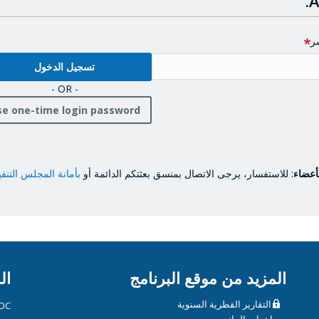
A
ر
- OR -
se one-time login password
أعضاء
: للاستفسار، يرجى الاتصال بمنسق بعثتكم الدائمة أو
بأمانة المجلس التنف
المزيد من موقع البرنامج
ال
التقارير القطرية السنوية
OC
مساهمات المانحين