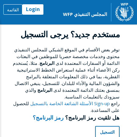
Login
القائمة
المجلس التنفيذي WFP
مستخدم جديد؟ يرجى التسجيل
توفر بعض الأقسام في الموقع الشبكي للمجلس التنفيذي
محتوى وخدمات مخصصة حصريا للموظفين في البعثات
الدائمة أو السفارات المعتمدة لدى
البرنامج
. مثلا، يُستخدم
ركن الأعضاء أثناء عملية استعراض الخطط الاستراتيجية
القطرية، بما في ذلك المعلومات المتعلقة بالبرامج
والشؤون المالية والأداء للبلدان. للتسجيل، ينبغي الاتصال
بمنسق بعثتك الدائمة المعتمدة لدى
البرنامج
والذي
سيزودك بالتعليمات المناسبة.
راجع
Sign-up الأسئلة الشائعة الخاصة بالتسجيل
للحصول
على المساعدة.
هل تلقيت رمز البرنامج؟
رمز البرنامج؟
التسجيل