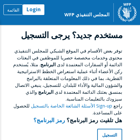
Login
القائمة
المجلس التنفيذي WFP
مستخدم جديد؟ يرجى التسجيل
توفر بعض الأقسام في الموقع الشبكي للمجلس التنفيذي
محتوى وخدمات مخصصة حصريا للموظفين في البعثات
الدائمة أو السفارات المعتمدة لدى
البرنامج
. مثلا، يُستخدم
ركن الأعضاء أثناء عملية استعراض الخطط الاستراتيجية
القطرية، بما في ذلك المعلومات المتعلقة بالبرامج
والشؤون المالية والأداء للبلدان. للتسجيل، ينبغي الاتصال
بمنسق بعثتك الدائمة المعتمدة لدى
البرنامج
والذي
سيزودك بالتعليمات المناسبة.
راجع
Sign-up الأسئلة الشائعة الخاصة بالتسجيل
للحصول
على المساعدة.
هل تلقيت رمز البرنامج؟
رمز البرنامج؟
التسجيل