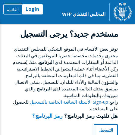
Login
القائمة
المجلس التنفيذي WFP
مستخدم جديد؟ يرجى التسجيل
توفر بعض الأقسام في الموقع الشبكي للمجلس التنفيذي
محتوى وخدمات مخصصة حصريا للموظفين في البعثات
الدائمة أو السفارات المعتمدة لدى
البرنامج
. مثلا، يُستخدم
ركن الأعضاء أثناء عملية استعراض الخطط الاستراتيجية
القطرية، بما في ذلك المعلومات المتعلقة بالبرامج
والشؤون المالية والأداء للبلدان. للتسجيل، ينبغي الاتصال
بمنسق بعثتك الدائمة المعتمدة لدى
البرنامج
والذي
سيزودك بالتعليمات المناسبة.
راجع
Sign-up الأسئلة الشائعة الخاصة بالتسجيل
للحصول
على المساعدة.
هل تلقيت رمز البرنامج؟
رمز البرنامج؟
التسجيل