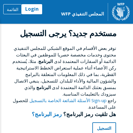
Login
القائمة
المجلس التنفيذي WFP
مستخدم جديد؟ يرجى التسجيل
توفر بعض الأقسام في الموقع الشبكي للمجلس التنفيذي
محتوى وخدمات مخصصة حصريا للموظفين في البعثات
الدائمة أو السفارات المعتمدة لدى
البرنامج
. مثلا، يُستخدم
ركن الأعضاء أثناء عملية استعراض الخطط الاستراتيجية
القطرية، بما في ذلك المعلومات المتعلقة بالبرامج
والشؤون المالية والأداء للبلدان. للتسجيل، ينبغي الاتصال
بمنسق بعثتك الدائمة المعتمدة لدى
البرنامج
والذي
سيزودك بالتعليمات المناسبة.
راجع
Sign-up الأسئلة الشائعة الخاصة بالتسجيل
للحصول
على المساعدة.
هل تلقيت رمز البرنامج؟
رمز البرنامج؟
التسجيل