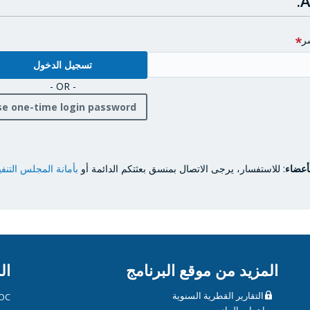
A
ر
- OR -
se one-time login password
أعضاء
: للاستفسار، يرجى الاتصال بمنسق بعثتكم الدائمة أو
بأمانة المجلس التنف
المزيد من موقع البرنامج
ال
التقارير القطرية السنوية
OC
مساهمات المانحين