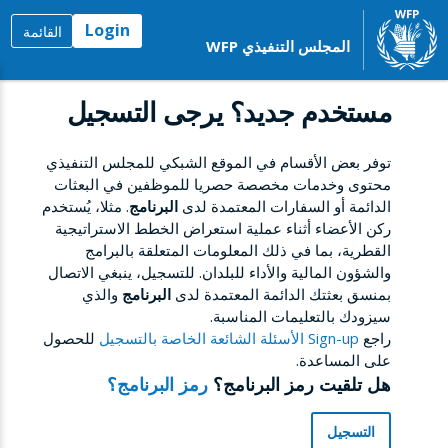
Login
القائمة
المجلس التنفيذي WFP
مستخدم جديد؟ يرجى التسجيل
توفر بعض الأقسام في الموقع الشبكي للمجلس التنفيذي
محتوى وخدمات مخصصة حصريا للموظفين في البعثات
الدائمة أو السفارات المعتمدة لدى
البرنامج
. مثلا، يُستخدم
ركن الأعضاء أثناء عملية استعراض الخطط الاستراتيجية
القطرية، بما في ذلك المعلومات المتعلقة بالبرامج
والشؤون المالية والأداء للبلدان. للتسجيل، ينبغي الاتصال
بمنسق بعثتك الدائمة المعتمدة لدى
البرنامج
والذي
سيزودك بالتعليمات المناسبة.
راجع
Sign-up الأسئلة الشائعة الخاصة بالتسجيل
للحصول
على المساعدة.
هل تلقيت رمز البرنامج؟
رمز البرنامج؟
التسجيل