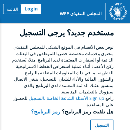
Login
القائمة
المجلس التنفيذي WFP
مستخدم جديد؟ يرجى التسجيل
توفر بعض الأقسام في الموقع الشبكي للمجلس التنفيذي
محتوى وخدمات مخصصة حصريا للموظفين في البعثات
الدائمة أو السفارات المعتمدة لدى
البرنامج
. مثلا، يُستخدم
ركن الأعضاء أثناء عملية استعراض الخطط الاستراتيجية
القطرية، بما في ذلك المعلومات المتعلقة بالبرامج
والشؤون المالية والأداء للبلدان. للتسجيل، ينبغي الاتصال
بمنسق بعثتك الدائمة المعتمدة لدى
البرنامج
والذي
سيزودك بالتعليمات المناسبة.
راجع
Sign-up الأسئلة الشائعة الخاصة بالتسجيل
للحصول
على المساعدة.
هل تلقيت رمز البرنامج؟
رمز البرنامج؟
التسجيل