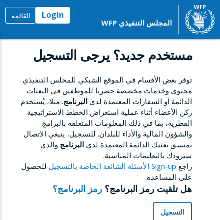
Login
القائمة
المجلس التنفيذي WFP
مستخدم جديد؟ يرجى التسجيل
توفر بعض الأقسام في الموقع الشبكي للمجلس التنفيذي
محتوى وخدمات مخصصة حصريا للموظفين في البعثات
الدائمة أو السفارات المعتمدة لدى
البرنامج
. مثلا، يُستخدم
ركن الأعضاء أثناء عملية استعراض الخطط الاستراتيجية
القطرية، بما في ذلك المعلومات المتعلقة بالبرامج
والشؤون المالية والأداء للبلدان. للتسجيل، ينبغي الاتصال
بمنسق بعثتك الدائمة المعتمدة لدى
البرنامج
والذي
سيزودك بالتعليمات المناسبة.
راجع
Sign-up الأسئلة الشائعة الخاصة بالتسجيل
للحصول
على المساعدة.
هل تلقيت رمز البرنامج؟
رمز البرنامج؟
التسجيل