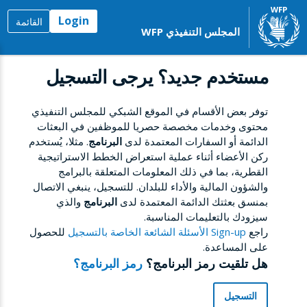
Login
القائمة
المجلس التنفيذي WFP
مستخدم جديد؟ يرجى التسجيل
توفر بعض الأقسام في الموقع الشبكي للمجلس التنفيذي
محتوى وخدمات مخصصة حصريا للموظفين في البعثات
الدائمة أو السفارات المعتمدة لدى
البرنامج
. مثلا، يُستخدم
ركن الأعضاء أثناء عملية استعراض الخطط الاستراتيجية
القطرية، بما في ذلك المعلومات المتعلقة بالبرامج
والشؤون المالية والأداء للبلدان. للتسجيل، ينبغي الاتصال
بمنسق بعثتك الدائمة المعتمدة لدى
البرنامج
والذي
سيزودك بالتعليمات المناسبة.
راجع
Sign-up الأسئلة الشائعة الخاصة بالتسجيل
للحصول
على المساعدة.
هل تلقيت رمز البرنامج؟
رمز البرنامج؟
التسجيل